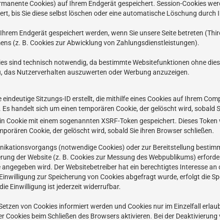
ermanente Cookies) auf Ihrem Endgerät gespeichert. Session-Cookies we
rt, bis Sie diese selbst löschen oder eine automatische Löschung durch 
hrem Endgerät gespeichert werden, wenn Sie unsere Seite betreten (Thir
ns (z. B. Cookies zur Abwicklung von Zahlungsdienstleistungen).
es sind technisch notwendig, da bestimmte Websitefunktionen ohne diese
zu, das Nutzerverhalten auszuwerten oder Werbung anzuzeigen.
e eindeutige Sitzungs-ID erstellt, die mithilfe eines Cookies auf Ihrem 
s handelt sich um einen temporären Cookie, der gelöscht wird, sobald Si
 ein Cookie mit einem sogenannten XSRF-Token gespeichert. Dieses Token 
mporären Cookie, der gelöscht wird, sobald Sie ihren Browser schließen.
ikationsvorgangs (notwendige Cookies) oder zur Bereitstellung bestimm
erung der Website (z. B. Cookies zur Messung des Webpublikums) erforderli
ngegeben wird. Der Websitebetreiber hat ein berechtigtes Interesse an d
e Einwilligung zur Speicherung von Cookies abgefragt wurde, erfolgt die S
die Einwilligung ist jederzeit widerrufbar.
 Setzen von Cookies informiert werden und Cookies nur im Einzelfall erla
 Cookies beim Schließen des Browsers aktivieren. Bei der Deaktivierung 