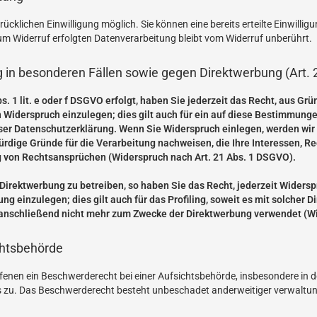
cklichen Einwilligung möglich. Sie können eine bereits erteilte Einwilligu
zum Widerruf erfolgten Datenverarbeitung bleibt vom Widerruf unberührt.
 in besonderen Fällen sowie gegen Direktwerbung (Art.
. 1 lit. e oder f DSGVO erfolgt, haben Sie jederzeit das Recht, aus Grü
iderspruch einzulegen; dies gilt auch für ein auf diese Bestimmungen
ser Datenschutzerklärung. Wenn Sie Widerspruch einlegen, werden wi
ürdige Gründe für die Verarbeitung nachweisen, die Ihre Interessen, R
 von Rechtsansprüchen (Widerspruch nach Art. 21 Abs. 1 DSGVO).
irektwerbung zu betreiben, so haben Sie das Recht, jederzeit Widersp
einzulegen; dies gilt auch für das Profiling, soweit es mit solcher D
nschließend nicht mehr zum Zwecke der Direktwerbung verwendet (Wi
chtsbehörde
enen ein Beschwerderecht bei einer Aufsichtsbehörde, insbesondere in d
 zu. Das Beschwerderecht besteht unbeschadet anderweitiger verwaltungs